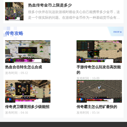
了更公平公正的游戏环境，提供了更多的机会与挑战。下面，
热血传奇金币上限是多少
我将
很多小伙伴在玩这款游戏时都会关心自己能携带多少金币，这
是一个很实际的问题。在游戏中金币作为一种基础货币会有一
定的携带限制，这个设定主要是为了维持游戏内部的平衡。对
more
传奇攻略
热血合击转生怎么合成
手游传奇怎么玩攻击高技能
的
发布时间：09-12
发布时间：10-09
传奇虎卫哪里招多少级能招
传奇霸主怎么挖矿最快的
发布时间：04-16
发布时间：05-14