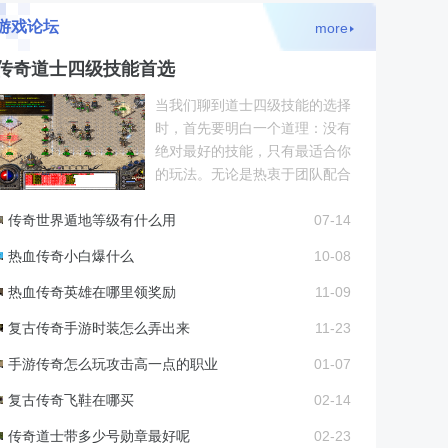
游戏论坛
more
传奇道士四级技能首选
当我们聊到道士四级技能的选择
时，首先要明白一个道理：没有
绝对最好的技能，只有最适合你
的玩法。无论是热衷于团队配合
的辅助型选手，还是喜欢独自闯
传奇世界遁地等级有什么用
荡江湖的独行侠，都有相
07-14
热血传奇小白爆什么
10-08
热血传奇英雄在哪里领奖励
11-09
复古传奇手游时装怎么弄出来
11-23
手游传奇怎么玩攻击高一点的职业
01-07
复古传奇飞鞋在哪买
02-14
传奇道士带多少号勋章最好呢
02-23