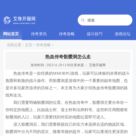
网站首页
传奇资讯
传奇攻略
战斗技巧
游戏论坛
当前位置：
主页
>
传奇攻略
>
热血传奇骷髅洞怎么走
发布时间 : 2023-11-29 11:00
文章来源 ： 艾微开服网
热血传奇是一款经典的MMORPG游戏，玩家可以体验到浓厚的战斗
氛围和刺激的战斗操作。而骷髅洞是游戏中的一个重要的副本地图，也
是许多玩家所追求的目标之一。本文将为大家介绍热血传奇骷髅洞的路
线和走法。
我们需要明确骷髅洞的位置。在热血传奇中，骷髅洞主要分布在一
些特定的地图上，比如战士村、道士村和法师村等。这些村庄周围都有
骷髅洞的入口，玩家只需要找到对应的地图位置即可进入。
进入骷髅洞后，我们需要根据自己的实力来选择合适的挑战区域。
骷髅洞中分为不同的层次，随着等级的提升，玩家可以逐渐往更深层的