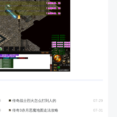
9
传奇战士烈火怎么打到人的
07-29
9
传奇3赤月恶魔地图走法攻略
07-31