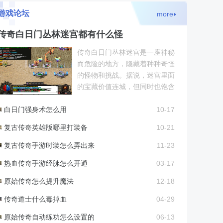
游戏论坛
more
传奇白日门丛林迷宫都有什么怪
传奇白日门丛林迷宫是一座神秘
而危险的地方，隐藏着种种奇怪
的怪物和挑战。据说，迷宫里面
的宝藏价值连城，但同时也饱含
着无尽的危险。这里有一些传说
白日门强身术怎么用
中的怪物，它们每个都拥
10-17
复古传奇英雄版哪里打装备
10-21
复古传奇手游时装怎么弄出来
11-23
热血传奇手游经脉怎么开通
03-17
原始传奇怎么提升魔法
12-18
传奇道士什么毒掉血
04-29
原始传奇自动练功怎么设置的
06-13