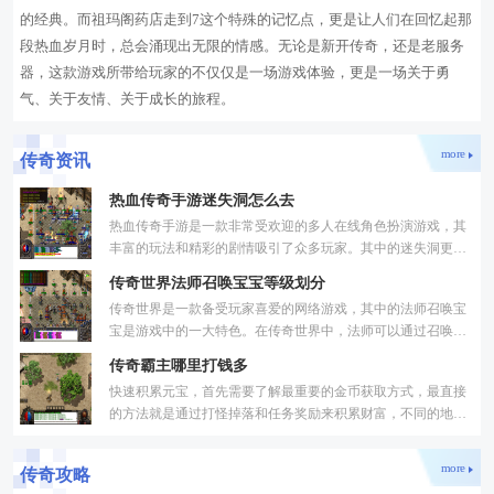
的经典。而祖玛阁药店走到7这个特殊的记忆点，更是让人们在回忆起那
段热血岁月时，总会涌现出无限的情感。无论是新开传奇，还是老服务
器，这款游戏所带给玩家的不仅仅是一场游戏体验，更是一场关于勇
气、关于友情、关于成长的旅程。
more
传奇资讯
热血传奇手游迷失洞怎么去
热血传奇手游是一款非常受欢迎的多人在线角色扮演游戏，其
丰富的玩法和精彩的剧情吸引了众多玩家。其中的迷失洞更是
一个备受关注的地方，让众多玩家趋之若鹜。我们来一起了解
传奇世界法师召唤宝宝等级划分
传奇世界是一款备受玩家喜爱的网络游戏，其中的法师召唤宝
宝是游戏中的一大特色。在传奇世界中，法师可以通过召唤宝
宝来辅助战斗，提供额外的输出与支持能力。随着法师等级的
传奇霸主哪里打钱多
快速积累元宝，首先需要了解最重要的金币获取方式，最直接
的方法就是通过打怪掉落和任务奖励来积累财富，不同的地图
怪物数量和掉宝率都不一样，选择一个合适的地图是很关键的
more
传奇攻略