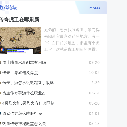
游戏论坛
more
传奇虎卫在哪刷新
兄弟们，想要找到虎卫，咱们得
先知道它最喜欢待的地方。有一
个叫白日门的地图，那里有个虎
卫堂，这就是虎卫刷新的位置。
大家进入白日门后，记得往最里
道士嗜血术刷副本有用吗
面的那个小屋走，虎卫就
09-20
传奇世界武器及爆点
10-02
传奇手游怎么玩教程新手攻略
12-29
热血传奇手游什么职业好
03-14
4级烈火和5级烈火有什么区别
03-28
原始传奇怎么跨服打怪
04-01
热血传奇神秘殿堂怎么去
05-18