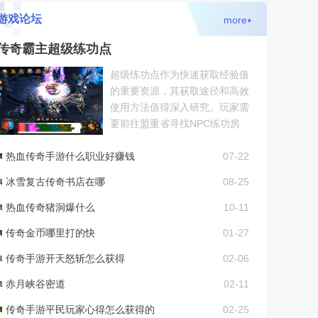
游戏论坛
more
传奇霸主超级练功点
超级练功点作为快速获取经验值
的重要资源，其获取途径和高效
使用方法值得深入研究。玩家需
要前往盟重省寻找NPC练功房
进行对话，从互动界面中可以清
热血传奇手游什么职业好赚钱
晰查看当前所持有的练功点数
07-22
冰雪复古传奇书店在哪
08-25
热血传奇猪洞爆什么
10-11
传奇金币哪里打的快
01-27
传奇手游开天怒斩怎么获得
02-06
赤月峡谷密道
02-11
传奇手游平民玩家心得怎么获得的
02-25