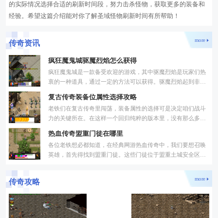
的实际情况选择合适的刷新时间段，努力击杀怪物，获取更多的装备和
经验。希望这篇介绍能对你了解圣域怪物刷新时间有所帮助！
more
传奇资讯
疯狂魔鬼城驱魔烈焰怎么获得
疯狂魔鬼城是一款备受欢迎的游戏，其中驱魔烈焰是玩家们热
衷的一种道具，通过一定的方法可以获得。驱魔烈焰起到非常
重要的作用，它可以帮助玩家消灭恶魔、保护自己，提高游戏
复古传奇装备位属性选择攻略
老铁们在复古传奇里闯荡，装备属性的选择可是决定咱们战斗
力的关键所在。在这样一个回归纯粹的版本里，没有那么多花
里胡哨的系统干扰，咱们要做的就是根据自身职业特点和战斗
热血传奇盟重门徒在哪里
各位老铁想必都知道，在经典网游热血传奇中，我们要想召唤
英雄，首先得找到盟重门徒。这些门徒位于盟重土城安全区，
就在武器店旁边。通常情况下，我们会看到三个盟重门徒站在
more
传奇攻略