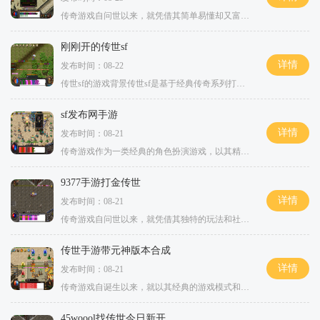
传奇游戏自问世以来，就凭借其简单易懂却又富有深度的玩法赢得了无数玩家的青睐。游戏中，玩家通常可以选择不同的职业，例如战士、法师和道士，每个职业都有自己独特的技能和玩法风格。这种多样性使得玩家可以根据自己的喜好和游戏风格来选择职业，从而享受到
刚刚开的传世sf
详情
发布时间：08-22
传世sf的游戏背景传世sf是基于经典传奇系列打造的全新版本，延续了原作的经典元素，同时融入了许多新颖的设计理念。游戏背景设定在一个充满魔法与冒险的奇幻大陆，玩家将化身为各具特色的角色，展开一段跌宕起伏的冒险旅程。无论你是初次接触传奇系列的新
sf发布网手游
详情
发布时间：08-21
传奇游戏作为一类经典的角色扮演游戏，以其精彩的剧情、丰富的职业选择和激烈的战斗系统著称。SF发布网手游在保留这些传统元素的进一步扩展了游戏的内容和玩法，让每位玩家都能体验到真正的传奇魅力。角色扮演的多样性在SF发布网手游中，玩家可以选择多种
9377手游打金传世
详情
发布时间：08-21
传奇游戏自问世以来，就凭借其独特的玩法和社交元素吸引了无数玩家。9377手游打金传世在继承传统传奇游戏的基础上，注重玩家之间的互动与合作。游戏中的每个角色都拥有独特的职业和技能，玩家可以选择战士、法师、道士等经典职业，各职业之间的技能搭配和
传世手游带元神版本合成
详情
发布时间：08-21
传奇游戏自诞生以来，就以其经典的游戏模式和丰富的社交系统吸引了无数玩家。玩家在游戏中可以选择不同的职业，如战士、法师和道士等，每个职业都有独特的技能和特点。游戏的核心在于角色的培养和装备的获取，玩家需要通过不断的打怪升级，提升自己的角色实力
45woool找传世今日新开