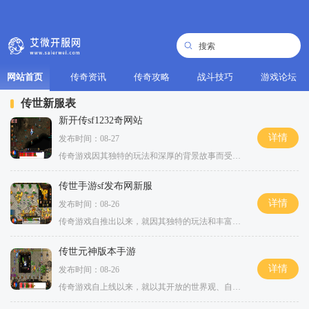
网站首页
传奇资讯
传奇攻略
战斗技巧
游戏论坛
传世新服表
新开传sf1232奇网站
详情
发布时间：08-27
传奇游戏因其独特的玩法和深厚的背景故事而受到玩家的热爱。玩家可以选择不同的职业，如战士、法师和道士，每个职业都有其独特的技能和玩法。在新开传sf1232奇网站中，玩家将体验到最真实的角色扮演感受。通过不断的战斗和冒险，角色可以逐步提升自己的
传世手游sf发布网新服
详情
发布时间：08-26
传奇游戏自推出以来，就因其独特的玩法和丰富的故事情节吸引了大量玩家。游戏中，玩家可以选择战士、法师和道士三大职业，每个职业都有其独特的优势和技能。战士以高防御和近战攻击著称，法师则以强大的法术输出和范围攻击闻名，而道士则拥有辅助和召唤的技能
传世元神版本手游
详情
发布时间：08-26
传奇游戏自上线以来，就以其开放的世界观、自由的交易系统以及激烈的PK对战吸引了无数玩家。传世元神版本手游延续了这一传统，结合现代手游的便捷性和社交性，使得游戏更加易于上手，同时也保留了经典传奇的精髓。角色扮演在传世元神版本手游中，玩家可以选