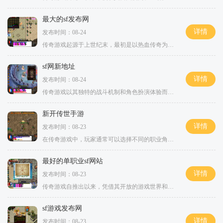
最大的sf发布网
详情
发布时间：08-24
传奇游戏起源于上世纪末，最初是以热血传奇为代表的多人在线角色扮演游戏。玩家在游戏中可以选择不同的职业，如战士、法师和道士，参与到一个充满挑战和冒险的虚拟世界中。在这个世界里，玩家需要通过打怪升级、完成任务、装备强化等方式，提升自己的角色属性
sf网新地址
详情
发布时间：08-24
传奇游戏以其独特的战斗机制和角色扮演体验而闻名。游戏中的玩家可以选择不同的职业，如战士、法师和道士，每个职业都有其独特的技能和玩法。在这个充满竞争的世界中，玩家不仅需要不断提升自身的实力，还要与其他玩家展开激烈的对抗。上线变土豪，超多福利免
新开传世手游
详情
发布时间：08-23
在传奇游戏中，玩家通常可以选择不同的职业角色，例如战士、法师和道士。每个职业都有其独特的技能和属性，使得游戏的玩法丰富多样。以战士为例，战士不仅拥有高血量和强大的物理攻击力，还可以通过刀刀毒技能，瞬间对敌人造成持续伤害。这种机制让战士在战斗
最好的单职业sf网站
详情
发布时间：08-23
传奇游戏自推出以来，凭借其开放的游戏世界和多样化的角色发展体系，赢得了玩家的热爱。在这个虚拟的世界中，玩家可以选择不同的职业，体验战斗、探索和交易的乐趣。无论是剑士、法师还是道士，各具特色的职业让玩家在角色扮演中拥有了更多的选择和可能性。角
sf游戏发布网
详情
发布时间：08-23