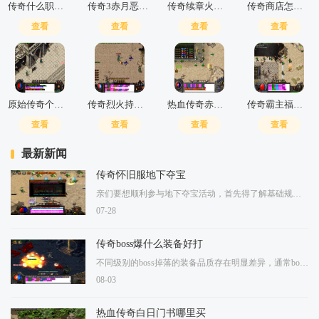
传奇什么职业打架厉害好打
传奇3赤月恶魔地图走法攻略
传奇续章火灵攻击怎么样
传奇商店怎么玩
查看
查看
查看
查看
原始传奇个人副本怎么进
传奇烈火持续时间多久啊
热血传奇赤月哪里刷幻影蜘蛛
传奇霸主福利boss分布在哪
查看
查看
查看
查看
最新新闻
传奇怀旧服地下夺宝
亲们要想顺利参与地下夺宝活动，首先得了解基础规则和准备工作。这个活动通常在固定时间段开放，咱们需要提前关注具体开启时间并确保角色等级达到要求。建议大家在活动开始前
07-28
传奇boss爆什么装备好打
不同级别的boss掉落的装备品质存在明显差异，通常boss的难度越高，其掉落的装备属性和稀有度也相应提升。初级boss如石人之王、毒蛇之王等相对容易应对，适合新手积累基础装备并熟
08-03
热血传奇白日门书哪里买