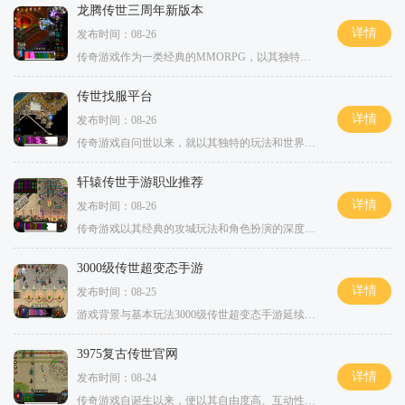
龙腾传世三周年新版本
详情
发布时间：08-26
传奇游戏作为一类经典的MMORPG，以其独特的玩法和丰富的社交元素吸引了无数玩家。游戏中，玩家可以选择不同的职业，探索广阔的地图，与怪物战斗，完成任务，提升角色等级。在这一过程中，玩家不仅能体验到打怪升级的快感，还能结识志同道合的朋友，共同
传世找服平台
详情
发布时间：08-26
传奇游戏自问世以来，就以其独特的玩法和世界观赢得了无数玩家的喜爱。作为一款角色扮演类游戏，传奇的核心在于玩家扮演的角色。玩家可以选择不同的职业，如战士、法师和道士，每个职业都有独特的技能和特点。战士以高攻击和耐久著称，法师则拥有强大的魔法攻
轩辕传世手游职业推荐
详情
发布时间：08-26
传奇游戏以其经典的攻城玩法和角色扮演的深度，带给玩家无与伦比的游戏体验。轩辕传世延续了这一传统，玩家可以选择不同的职业，参与到激烈的战斗中。游戏中丰富的副本、活动和多样的地图设计，使得每位玩家都能找到适合自己的玩法。职业推荐战士战士是轩辕传
3000级传世超变态手游
详情
发布时间：08-25
游戏背景与基本玩法3000级传世超变态手游延续了传奇游戏的经典元素，以丰富的剧情和多样的职业设置为基础，让玩家在这个充满冒险与挑战的世界中体验角色扮演的乐趣。游戏中设有多个职业，如战士、法师、道士等，每个职业都有其独特的技能和属性，玩家可以
3975复古传世官网
详情
发布时间：08-24
传奇游戏自诞生以来，便以其自由度高、互动性强而受到玩家的喜爱。在3975复古传世中，玩家可以自由选择职业、探索广袤的游戏世界、与其他玩家组队进行冒险。游戏设定了多个职业，如战士、法师和道士，每个职业都有其独特的技能和玩法。这种职业的多样性，